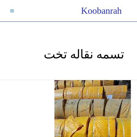
فتن
Koobanrah
ه
حتوا
تسمه نقاله تخت
تسمه
نقاله/0تا100تسمه
نوارنقاله/
قیمت
عرض30تا180