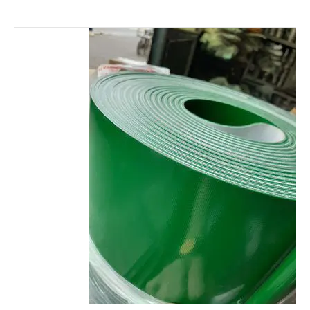
تسمه
نقاله
pvc
/
از
1
تا
99
تسمه
پی
وی
سی