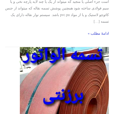
است جزء اصلی یا منجید که میتواند از یک یا چند لایه پارچه نخی و یا
سیم فولادی ساخته شود همچنین پوشش تسمه نقاله که میتواند از جنس
کائوچو لاستیک و یا از مواد pvc.pu باشد. سیستم نوار نقاله دارای یک
تسمه […]
ادامۀ مطلب »
تسمه
الواتور/
تسمه
نقاله
برزنتی
چیست/
لیست
قیمت