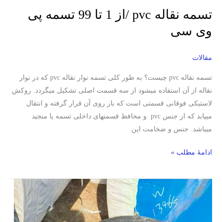
تسمه نقاله pvc /از 1 تا 99 تسمه پی
وی سی
مقالات
تسمه نقاله pvc چیست؟ به طور کلی تسمه نوار نقاله pvc که در نوار
نقاله از آن استفاده میشود از سه قسمت اصلی تشکیل میگردد. روکش
لاستیکی فوقانی قسمتی است که بار روی آن قرار گرفته و انتقال
مییابد که از جنس pvc و محافظ قسمتهای داخلی تسمه یا منجید
میباشد. جنس و ضخامت این
ادامۀ مطلب »
دلیل
پارگی
تسمه