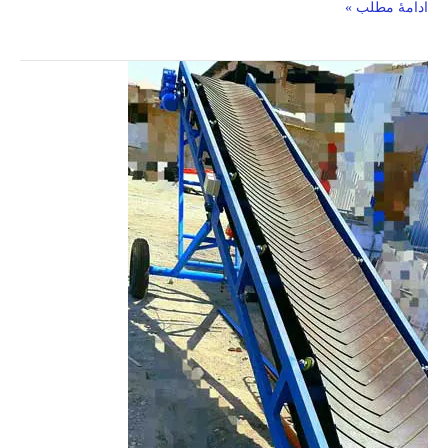
ادامۀ مطلب »
مرتب
کننده
تسمه
نقاله
/
کاربرد
انواع
مرتب
کننده
های
نقاله