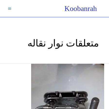
فتن
Koobanrah
ه
حتوا
متعلقات نوار نقاله
بست
تسمه
نقاله/
تولید-
بست
نوار
نقاله