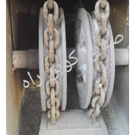
سطلی-
ضد
سایش-
فروش