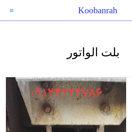
فتن
Koobanrah
ه
حتوا
بلت الواتور
چرخ
زنجیر
الواتور/
چرخ
بالابر
زنجیری/-
آسانسور