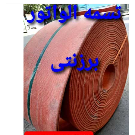
تسمه
الواتور/
تسمه
نقاله
برزنتی
چیست/
لیست
قیمت