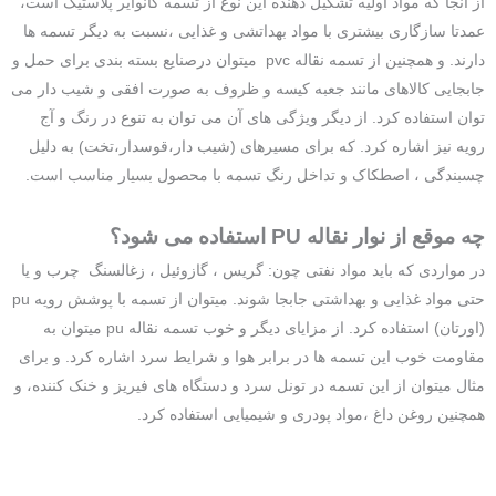
از آنجا که مواد اولیه تشکیل دهنده این نوع از تسمه کانوایر پلاستیک است،
عمدتا سازگاری بیشتری با مواد بهداتشی و غذایی ،نسبت به دیگر تسمه ها
دارند. و همچنین از تسمه نقاله pvc میتوان درصنایع بسته بندی برای حمل و
جابجایی کالاهای مانند جعبه کیسه و ظروف به صورت افقی و شیب دار می
توان استفاده کرد. از دیگر ویژگی های آن می توان به تنوع در رنگ و آج
رویه نیز اشاره کرد. که برای مسیرهای (شیب دار،قوسدار،تخت) به دلیل
چسبندگی ، اصطکاک و تداخل رنگ تسمه با محصول بسیار مناسب است.
چه موقع از نوار نقاله PU استفاده می شود؟
در مواردی که باید مواد نفتی چون: گریس ، گازوئیل ، زغالسنگ چرب و یا
حتی مواد غذایی و بهداشتی جابجا شوند. میتوان از تسمه با پوشش رویه pu
(اورتان) استفاده کرد. از مزایای دیگر و خوب تسمه نقاله pu میتوان به
مقاومت خوب این تسمه ها در برابر هوا و شرایط سرد اشاره کرد. و برای
مثال میتوان از این تسمه در تونل سرد و دستگاه های فیریز و خنک کننده، و
همچنین روغن داغ ،مواد پودری و شیمیایی استفاده کرد.