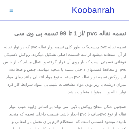
فتن
Koobanrah
ه
حتوا
تسمه نقاله pvc /از 1 تا 99 تسمه پی وی سی
تسمه نقاله pvc چیست؟ به طور کلی تسمه نوار نقاله pvc که در نوار نقاله
از آن استفاده میشود از سه قسمت اصلی تشکیل میگردد. روکش لاستیکی
فوقانی قسمتی است که بار روی آن قرار گرفته و انتقال مییابد که از جنس
pvc و محافظ قسمتهای داخلی تسمه یا منجید میباشد. جنس و ضخامت
این روکش تسمه نوار نقاله pvc بسته به نوع مواد انتقالی مانند دمای مواد
میزان درشت یا ریز بودن مواد مشخصات شیمیایی ،مواد شرایط کار کرد
نوار نقاله و…. میتواند متفاوت باشد.
همچنین شکل سطح روکش بالایی می تواند بر اساس زاویه شیب ،نوار
نقاله از نوع pvcصاف یا pvc آجدار باشد. قسمت داخلی تسمه که منجید
نامیده میشود قسمتی است که استحکام لازم برای تحمل بار انتقالی و
کشش ایجاد شده در نوار را تامین مینماید و استحکام نوار نیز بر پایه این