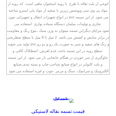
انوعی از بلت نقاله با طرح با رویه استخوان ماهی است. که رویه از
مواد پی وی سی وپوشش زیرین با منجید از مواد پلی استرو ساخته
می شود. از این تسمه pvc در انواع تجهیزات انتقال و تجهیزاتی چون:
نجاری و تولیدات مبلمان دستگاه سنباده نواری استفاده می
شود.مزایای دیگراین تسمه میتوان به وزن سبک ،تنوع رنگ و مقاومت
در برابر سایش و کشش می باشد. 2 میل تا 8 میل با سطح شطرنجی
و رنگ های سفید و سبز به صورت یک رو و دو رو pvc تولید می شوند.
سطح رویه در این تسمه باعث عدم لغزش- اصطکاک کافی و
جلوگیری از سر خوردن در هنگام جابجایی بار می شود. از این تسمه
و بلت کانوایر در انواع صنایع نساجی-چاپ و بسته بندی،صنایع
الکترونیک و سرامیک، سنگ و مرمر ،چوب و غیره استفاده می شود.
قیمت تسمه نقاله لاستیکی