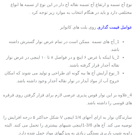
نوع آج تسمه و ارتفاع آج تسمه نقاله آج دار در این نوع از تسمه ها انواع
مختلفی دارد و باید در هنگام انتخاب به موارد زیر توجه کرد .
عوامل قیمت گذاری
روی بلت های کانوایر
1_آج های تسمه ممکن است در تمام عرض نوار گسترش داشته
باشد.
2_یا اینکه با عرض ۶ اینچ و در فواصل ۸ تا ۱۰ اینچی در عرض نوار
نقاله آجدار قرار گرفته باشند.
3_نوع آرایش آج ها ببه گونه ای طراحی و تولید می شوند که امکان
خروج آب از مواد آبدار در نوار نقاله آجدار وجود داشته باشد.
4_علاوه بر این نوار قوس پذیری عرضی لازم برای قرار گرفتن روی قرقره
های قوسی را داشته باشد.
سازندگان نوار به ازای آجهای 1/4 اینچی V شکل حداکثر ۵ درجه افرایش را
توصیه می کند. آج های 3/8-1اینچی شیبهای بیشتری را تحمل می کنند. البته
زاویه شیب باربری بستگی زیادی به ویژگیهای مواد حمل شده دارد.