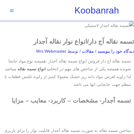
فتن
Koobanrah
ه
حتوا
تسمه نقاله آج دار/انواع نوار نقاله آجدار
دیدگاه‌ خود را بنویسید
/
مقالات
/ توسط
Mrs.Webmaster
تسمه نقاله آج دار فروش انواع تسمه نقاله آجدار .همیشه نوع مواد جابجا
شونده همیشه یکی از شاخص های مهم در انتخا
ب انواع تسمه نقاله
میباشد.
لذا زاویه لغزش مواد دانه ریز خشک معمولا کمتر از زاویه غلتش قطعات نا
منظم جهت جابجایی انها می باشد .
تسمه آجدار- مشخصات – کاربرد- معایب – مزایا
ساختن تسمه نقاله به صورت تسمه نقاله آجدار قابلیت نوار را برای باربری