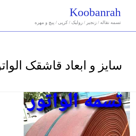
فتن
Koobanrah
ه
حتوا
تسمه نقاله / زنجیر / رولیک / کرپی / پیچ و مهره
سایز و ابعاد قاشقک الواتو
تسمه
الواتور/
تسمه
نقاله
برزنتی