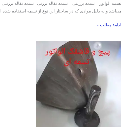
تسمه الواتور – تسمه برزنتی – تسمه نقاله برزتی تسمه نقاله برزنتی چ
میباشد و به دلیل موادی که در ساختار این نوع از تسمه استفاده شده
ادامۀ مطلب »
قاشقک
وپیچ
قاشقک
الواتور/
فلزی-
پلاستیکی
نشکن/
قیمت-
فروش