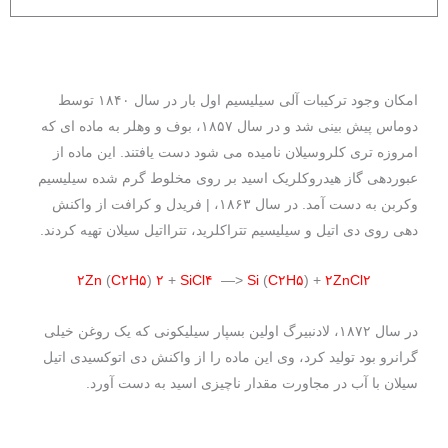
امکان وجود ترکیبات آلی سیلیسیم اول بار در سال ۱۸۴۰ توسط
دوماس پیش بینی شد و در سال ۱۸۵۷، بوف و وهلر به ماده ای که
امروزه تری کلروسيلان نامیده می شود دست یافتند. این ماده از
عبوردهی گاز هیدروکلریک اسید بر روی مخلوط گرم شده سیلیسیم
وکربن به دست آمد. در سال ۱۸۶۳، | فریدل و کرافت از واکنش
دهی روی دی اتیل و سیلیسیم تتراکلرید، تترااتیل سیلان تهیه کردند.
۲Zn
(
C۲H۵
)
۲
+
SiCl۴
—>
Si
(
C۲H۵
) +
۲ZnCl۲
در سال ۱۸۷۲، لادنبیرگ اولین بسپار سیلیکونی که یک روغن خیلی
گرانرو بود تولید کرد، وی این ماده را از واکنش دی اتوکسیدی اتیل
سیلان با آب در مجاورت مقدار ناچیزی اسید به دست آورد.