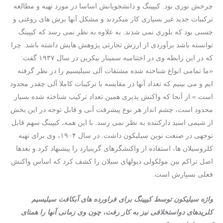
چرخش نوری بود. کیپینگ و دانشجویانش اساسا در مورد تهیه و مطالعه
ترکیبات جدید غیر بسپاری کار میکردند و مشکل آنها برش های روغنی و
چسبی بود که بلوری نمی شدند. به علاوه به نظر نمی رسد که کیپینگ
توانسته باشد برآوردی از ارزش تجارتی پژوهش هایش داشته باشد. چرا
که در این رابطه وی در اختتامیه سمینار بیکرین در سال ۱۹۳۷ گفت:
«ما تمامی انواع شناخته شده مشتقات آلی سیلیسیم را در نظر گرفته
ایم و می بینیم که تعداد آنها در مقایسه با ترکیبات کاملا آلی چقدر محدود
است.» از آنجا که واکنش پذیری همین تعداد ترکیب شناخته شده بسیار
محدود است، چشم انداز هر نوع پیشرفت آنی و قابل توجه در این بخش
از شیمی اسید دارکننده به نظر نمی رسد. با این همه، کیپینگ سهم قابل
توجهی در صنعت نوین سیلیکون داشت. در سال ۱۹۰۴، وی برای تهیه
کلروسيلان ها، استفاده از واکنشگرهای گرینیارد را پیشنهاد کرد و بعدها
اصل تراکم بین مولکولی دیولهای سیلان را کشف کرد که اساس واکنش
فعلی بسپارش است.
واژه سیلیکون توسط کیپینگ برای فراورده های آبکافت سیلیسیم
کلریدهای دواستخلافی نیز به کار رفت، چون وی زمانی آنها را همتای