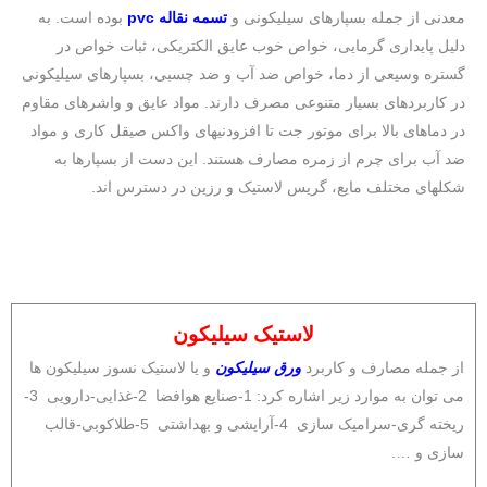
معدنی از جمله بسپارهای سیلیکونی و
تسمه نقاله pvc
بوده است. به
دلیل پایداری گرمایی، خواص خوب عایق الکتریکی، ثبات خواص در
گستره وسیعی از دما، خواص ضد آب و ضد چسبی، بسپارهای سیلیکونی
در کاربردهای بسیار متنوعی مصرف دارند. مواد عایق و واشرهای مقاوم
در دماهای بالا برای موتور جت تا افزودنیهای واکس صیقل کاری و مواد
ضد آب برای چرم از زمره مصارف هستند. این دست از بسپارها به
شکلهای مختلف مایع، گریس لاستیک و رزین در دسترس اند.
لاستیک سیلیکون
از جمله مصارف و کاربرد
ورق سیلیکون
و یا لاستیک نسوز سیلیکون ها
می توان به موارد زیر اشاره کرد: 1-صنایع هوافضا 2-غذایی-دارویی 3-
ریخته گری-سرامیک سازی 4-آرایشی و بهداشتی 5-طلاکوبی-قالب
سازی و ….