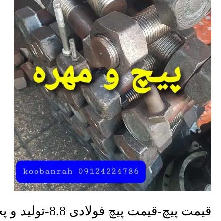
8.8-
تولید
و
پخش
قیمت پیچ-قیمت پیچ فولادی 8.8-تولید و پخش