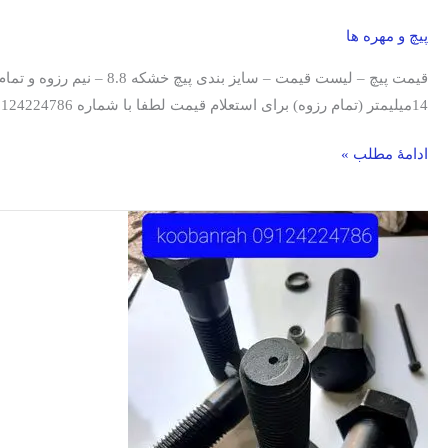
پیچ و مهره ها
14میلیمتر (تمام رزوه) برای استعلام قیمت لطفا با شماره 09124224786 تماس حاصل نمایید. لیست […]
ادامۀ مطلب »
قیمت
پیچ
و
مهره-
جدول
قیمت
پیچ
آهنی-
تولید