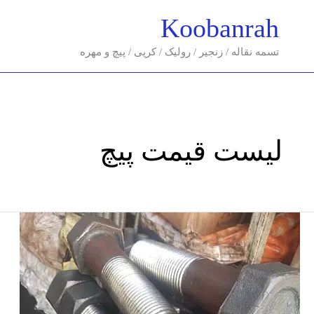
فتن
Koobanrah
ه
حتوا
تسمه نقاله / زنجیر / رولیک / کرپی / پیچ و مهره
لیست قیمت پیچ
قیمت
پیچ-
قیمت
پیچ
فولادی