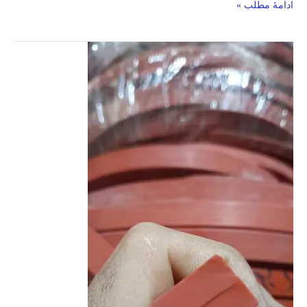
ادامۀ مطلب »
انواع
سیلیکون
ها
_
همه
چیز
درباره
سیلیکون
ها
و
مواد
نسوز