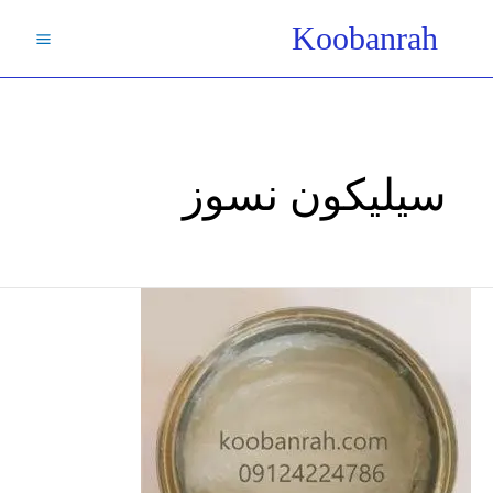
فتن
Koobanrah
ه
حتوا
سیلیکون نسوز
کاربرد
گریس
های
سیلیکون
در
دمای
بالا