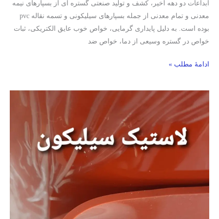
ابداعات دو دهه اخیر، کشف و تولید صنعتی گستره ای از بسپارهای نیمه
معدنی و تمام معدنی از جمله بسپارهای سیلیکونی و تسمه نقاله pvc
بوده است. به دلیل پایداری گرمایی، خواص خوب عایق الکتریکی، ثبات
خواص در گستره وسیعی از دما، خواص ضد
ادامۀ مطلب »
ورق
سیلیکون
-لاستیک
نسوز
سیلیکون-
لیست
قیمت