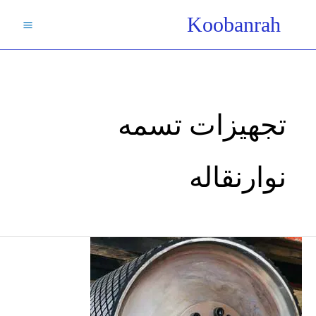
فتن
Koobanrah
ه
حتوا
تجهیزات تسمه
نوارنقاله
مشخصات
غلتک
نقاله-
طبلک