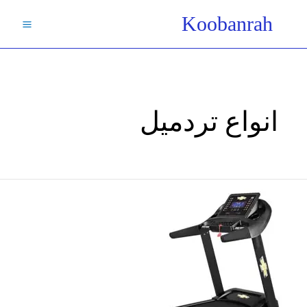
فتن
Koobanrah
ه
حتوا
انواع تردمیل
کاربرد
تسمه
تردمیل
/
همه
چیز
درباره