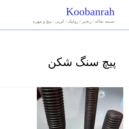
فتن
Koobanrah
ه
حتوا
تسمه نقاله / زنجیر / رولیک / کرپی / پیچ و مهره
پیچ سنگ شکن
پیچ
سنگ
شکن/
پیچ
و