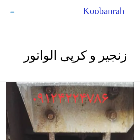
فتن
Koobanrah
ه
حتوا
زنجیر و کرپی الواتور
چرخ
زنجیر
الواتور/
چرخ
بالابر
زنجیری/-
آسانسور