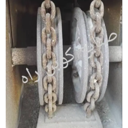
سطلی-
ضد
سایش-
فروش