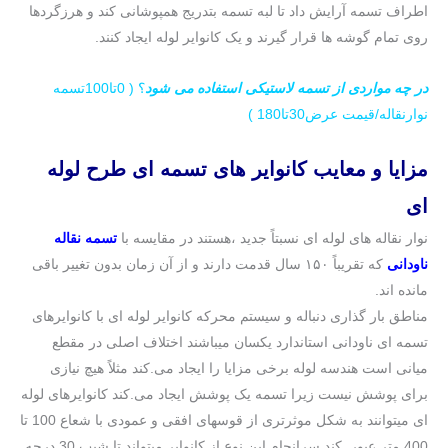
اطراف تسمه آرایش داد تا لبه تسمه بتدریج همپوشانی کند و هرزگردها
روی تمام گوشه ها قرار گیرند و یک کانوایر لوله ایجاد کنند.
در چه مواردی از تسمه لاستیکی استفاده می شود
؟ ( 0تا100تسمه
نوارنقاله/قیمت عرض30تا180 )
مزایا و معایب کانوایر های تسمه ای طرح لوله
ای
نوار نقاله های لوله ای نسبتاً جدید ،هستند در مقایسه با
تسمه نقاله
ناودانی
که تقریباً ۱۵۰ سال قدمت دارند و از آن زمان بدون تغییر باقی
مانده اند.
مناطق بار گذاری دنباله و سیستم محرکه کانوایر لوله ای با کانوایرهای
تسمه ای ناودانی استاندارد یکسان میباشند اختلاف اصلی در مقطع
میانی است هندسه لوله برخی مزایا را ایجاد می.کند مثلاً هیچ نیازی
برای پوشش نیست زیرا تسمه یک پوشش ایجاد می.کند کانوایرهای لوله
ای میتوانند به شکل موثرتری از قوسهای افقی و عمودی با شعاع 100 تا
400 متر عبور .کند سرانجام این نوع از کانوایر میتواند تا شیب 30 درجه