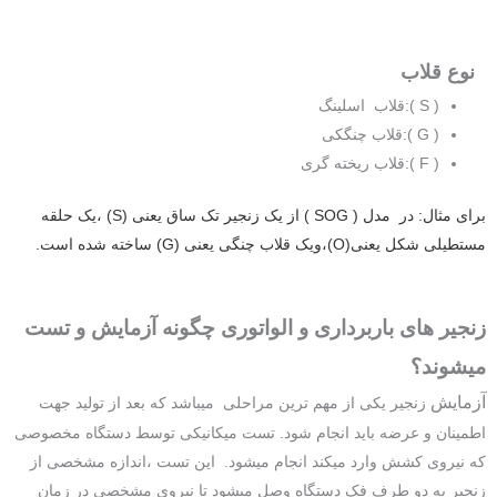
نوع قلاب
( S ):قلاب اسلینگ
( G ):قلاب چنگکی
( F ):قلاب ریخته گری
برای مثال: در مدل ( SOG ) از یک زنجیر تک ساق یعنی (S) ،یک حلقه
مستطیلی شکل یعنی(O)،ویک قلاب چنگی یعنی (G) ساخته شده است.
زنجیر های باربرداری و الواتوری چگونه آزمایش و تست
میشوند؟
آزمایش
زنجیر یکی از مهم ترین مراحلی میباشد که بعد از تولید جهت
اطمینان و عرضه باید انجام شود. تست میکانیکی توسط دستگاه مخصوصی
که نیروی کشش وارد میکند انجام میشود. این تست ،اندازه مشخصی از
زنجیر به دو طرف فک دستگاه وصل میشود تا نیروی مشخصی در زمان