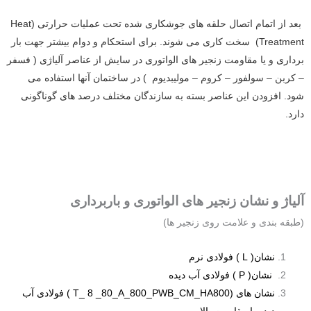
بعد از اتمام اتصال حلقه های جوشکاری شده تحت عملیات حرارتی (Heat
Treatment) سخت کاری می شوند. برای استحکام و دوام بیشتر جهت بار
برداری و یا مقاومت زنجیر های الواتوری در سایش از عناصر آلیاژی ( فسفر
– کربن – سولفور – کروم – موليبديوم ) در ساختمان آنها استفاده می
شود. افزودن این عناصر بسته به سازندگان مختلف درصد های گوناگونی
دارد.
آلیاژ و نشان زنجیر های الواتوری و باربرداری
(طبقه بندی و علامت روی زنجیر ها)
نشان( L ) فولادی نرم
نشان( P ) فولادی آب دیده
نشان های (T_ 8 _80_A_800_PWB_CM_HA800 ) فولادی آب