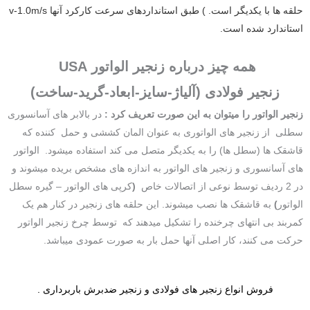
حلقه ها با یکدیگر است. ) طبق استانداردهای سرعت کارکرد آنها v-1.0m/s
استاندارد شده است.
همه چیز درباره زنجیر الواتور USA
زنجیر فولادی (آلیاژ-سایز-ابعاد-گرید-ساخت)
زنجیر الواتور را میتوان به این صورت تعریف کرد :
در بالابر های آسانسوری
سطلی از زنجیر های الواتوری به عنوان المان کششی و حمل کننده که
قاشقک ها (سطل ها) را به یکدیگر متصل می کند استفاده میشود. الواتور
های آسانسوری و زنجیر های الواتور به اندازه های مشخص بریده میشوند و
در 2 ردیف توسط نوعی از اتصالات خاص
(
کرپی های الواتور – گیره سطل
الواتور
)
به قاشقک ها نصب میشوند. این حلقه های زنجیر در کنار هم یک
کمربند بی انتهای چرخنده را تشکیل میدهند که توسط چرخ زنجیر الواتور
حرکت می کنند، کار اصلی آنها حمل بار به صورت عمودی میباشد.
فروش انواع زنجیر های فولادی و زنجیر ضدبرش باربرداری .