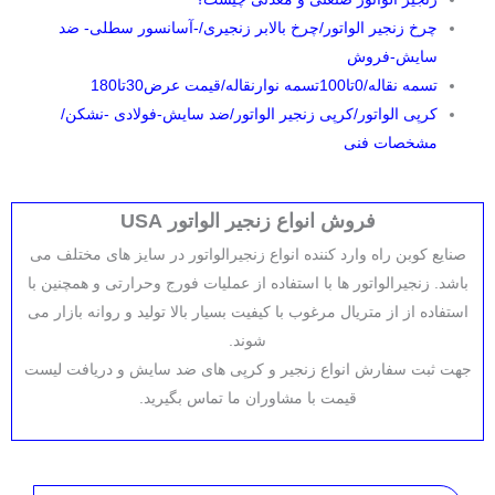
چرخ زنجیر الواتور/چرخ بالابر زنجیری/-آسانسور سطلی- ضد
سایش-فروش
تسمه نقاله/0تا100تسمه نوارنقاله/قیمت عرض30تا180
کرپی الواتور/کرپی زنجیر الواتور/ضد سایش-فولادی -نشکن/
مشخصات فنی
فروش انواع زنجیر الواتور USA
صنایع کوبن راه وارد کننده انواع زنجیرالواتور در سایز های مختلف می
باشد. زنجیرالواتور ها با استفاده از عملیات فورج وحرارتی و همچنین با
استفاده از از متریال مرغوب با کیفیت بسیار بالا تولید و روانه بازار می
شوند.
جهت ثبت سفارش انواع زنجیر و کرپی های ضد سایش و دریافت لیست
قیمت با مشاوران ما تماس بگیرید.