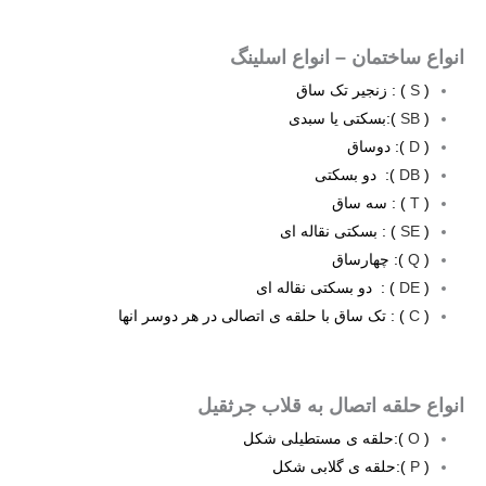
انواع ساختمان – انواع اسلینگ
(
S
) : زنجیر تک ساق
(
SB
):بسکتی یا سبدی
(
D
): دوساق
(
DB
): دو بسکتی
(
T
) : سه ساق
(
SE
) : بسکتی نقاله ای
(
Q
): چهارساق
(
DE
) : دو بسکتی نقاله ای
(
C
) : تک ساق با حلقه ی اتصالی در هر دوسر انها
.
.
انواع حلقه اتصال به قلاب جرثقیل
(
O
):حلقه ی مستطیلی شکل
(
P
):حلقه ی گلابی شکل