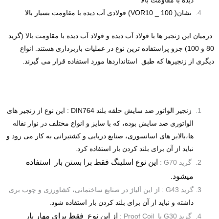
دیده با مقاومت بالا
نشان( VOR10 _ 100) فولادی آب دیده با مقاومت بسیار بالا
درمیان این زنجیر ها با فولاد آب دیده و فولاد آب دیده با مقاومت بالا (گرید
80 و 100) جزو پراستفاده ترین نوع در عملیات باربرداری هستند.
انواع
دیگری از زنجیرها که طبق استانداردها مورد استفاده قرار می گیرند.
زنجیر الواتور ضد سایش حلقه بلند DIN764 :
این نوع از زنجیر های
الواتوری ضد سایش بوده، که با سایز و انواع مختلف در نوار نقاله
ها،بالابر های اسانسوری، صنایع دریایی و کشتیرانی به کار می رود و
نباید از آن برای بلند کردن بار استفاده کرد.
این نوع اسلینگ فقط برا بستن بار استفاده
گرید G70 :
میشود.
گرید G43 : از این آلیاژ در صنایع ساختمانی، کشاورزی و چوب بری
داشته و نباید از آن برای بلند کردن بار استفاده شود.
از این نوع فقط برای مهار بار
گرید G30 یا Proof Coil :