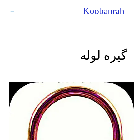
فتن
Koobanrah
ه
حتوا
گیره لوله
یوبولت|
کرپی|
مشخصات
فنی-
ابعاد-
سایز-
لیست