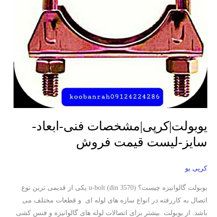
قیمت
فروش
یوبولت|کرپی|مشخصات فنی-ابعاد-
سایز-لیست قیمت فروش
کرپی یو
یوبولت گالوانیزه چیست؟ (din 3570) u-bolt یکی از قدیمی ترین نوع
اتصال به کاررفته در انواع سازه های لوله ای و قطعات مختلف می
باشد. از یوبولت بیشتر برای اتصالات لوله های گالوانیزه و فنس کشی