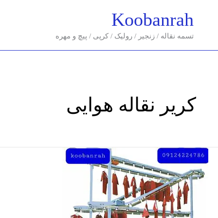
فتن
Koobanrah
ه
حتوا
تسمه نقاله / زنجیر / رولیک / کرپی / پیچ و مهره
کریر نقاله هوایی
کانوایر
زنجیر
هوایی/
نقاله
های