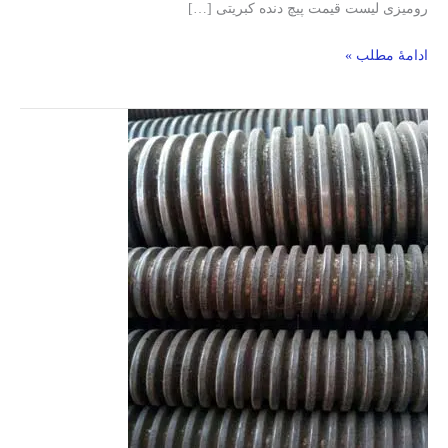
رومیزی لیست قیمت پیچ دنده کبریتی […]
ادامۀ مطلب »
پیچ
کبریتی/
پیچ
دنده
ذوزنقه/
مشخصات
رزوه
پیچهای
آکمه/
قیمت
فروش