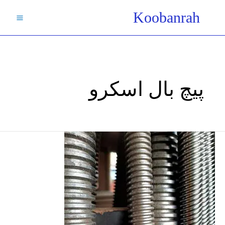
فتن
Koobanrah
ه
حتوا
پیچ بال اسکرو
پیچ
دنده
کبریتی-
پیچ
دنده
ذوزنقه/
مشخصات