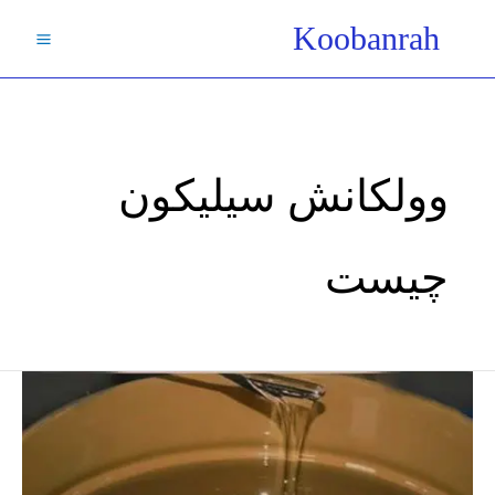
فتن
Koobanrah
ه
حتوا
وولکانش سیلیکون
چیست
لاستیک
سیلیکون
مایع
/