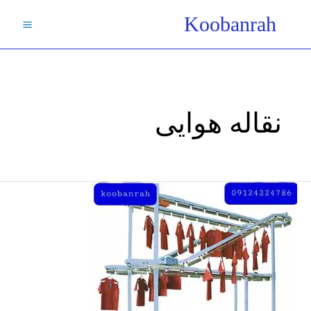
فتن
Koobanrah
ه
حتوا
نقاله هوایی
کانوایر
زنجیر
هوایی/
نقاله
های
زنجیر
هوایی