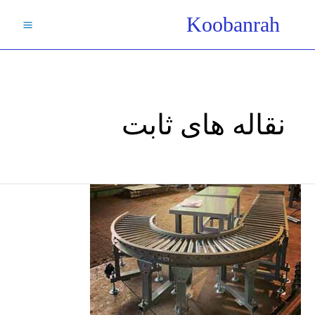
فتن
Koobanrah
ه
حتوا
نقاله های ثابت
نقاله
های
غلتکی
ثابت/
رولیک
درکانوایر
هایی