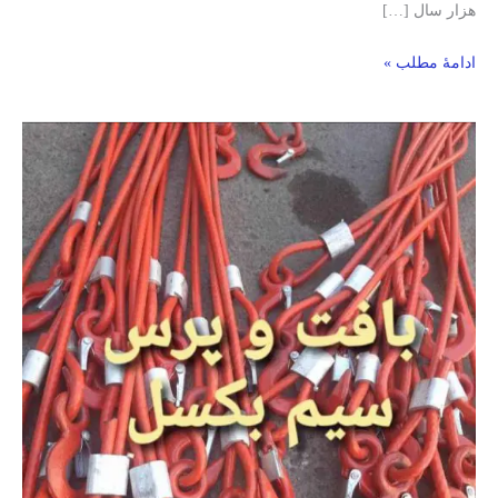
هزار سال […]
ادامۀ مطلب »
بافت
سیم
بکسل-
پرس
بوش
سیم
بکسل-
گیسبافت-
بوش
آلومینیومی