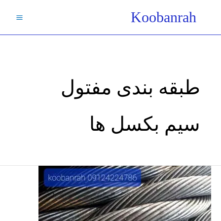
فتن
Koobanrah
ه
حتوا
طبقه بندی مفتول
سیم بکسل ها
سیم
بکسل/
آسانسور-
جرثقیل/