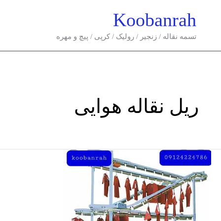
فتن
Koobanrah
ه
حتوا
تسمه نقاله / زنجیر / رولیک / کرپی / پیچ و مهره
ریل نقاله هوایی
کانوایر
زنجیر
هوایی/
نقاله
های