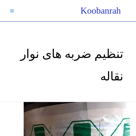
فتن
Koobanrah
ه
حتوا
تنظیم ضربه های نوار
نقاله
نقطه
بارگیری
تسمه
نوار