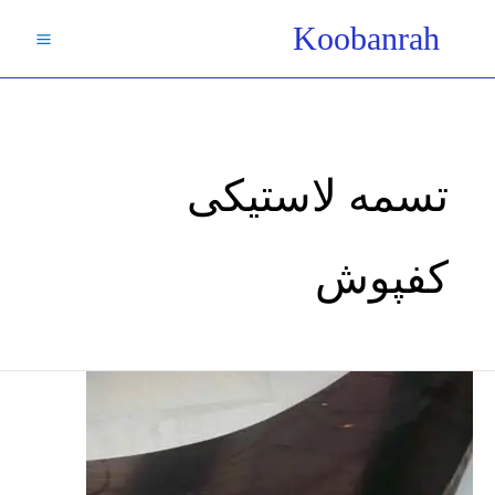
فتن
Koobanrah
ه
حتوا
تسمه لاستیکی
کفپوش
انواع
تسمه
سیمی
استیل