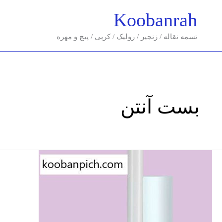
فتن
Koobanrah
ه
حتوا
تسمه نقاله / زنجیر / رولیک / کرپی / پیچ و مهره
بست آنتن
کرپی
آنتن
تلویزیون/
آموزش
نصب