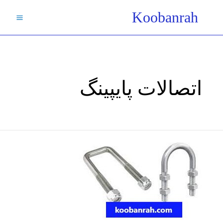
فتن
Koobanrah
ه
حتوا
اتصالات پایپینگ
بست
کرپی
در
شبکه
های
پایپینگ